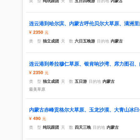
类 型
纯玩跟团
天 数
五日四晚游
目的地
内蒙古
连云港到哈尔滨、内蒙古呼伦贝尔大草原、满洲里
2350
类 型
独立成团
天 数
六日五晚游
目的地
内蒙古
连云港到希拉穆仁草原、银肯响沙湾、席力图召、
2350
类 型
独立成团
天 数
五日游
目的地
内蒙古
最美草原
内蒙古赤峰贡格尔大草原、玉龙沙漠、大青山冰臼
490
类 型
纯玩跟团
天 数
四天三晚
目的地
内蒙古