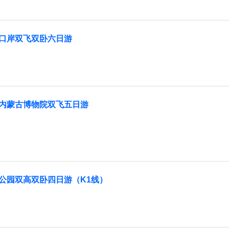
口岸双飞双卧六日游
内蒙古博物院双飞五日游
公园双高双卧四日游（K1线）