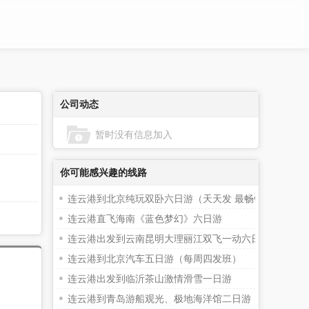
公司动态
暂时没有信息加入
你可能感兴趣的线路
连云港到北京纯玩双卧六日游（天天发 最畅销无购物）
连云港直飞海南《蓝色梦幻》六日游
连云港出发到云南昆明大理丽江双飞一动六日游（入云随
连云港到北京汽车五日游（每周四发班）
连云港出发到临沂茶山激情滑雪一日游
连云港到青岛游船观光、极地海洋馆二日游