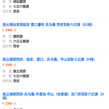
类 型
纯玩跟团
天 数
七日六晚游
目的地
西安
连云港出发到延安 壶口瀑布 兵马俑 西安双卧六日游（E2线）
1960
类 型
跟团游
天 数
六日五晚游
目的地
西安
连云港到西安、延安、壶口、兵马俑、华山双卧七日游（F线）
2440
类 型
独立成团
天 数
七日六晚游
目的地
西安
连云港到西安-兵马俑-华清池-华山（含索道）法门寺双卧六日游（D
线）
2360