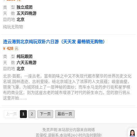
类 型
独立成团
天 数
五天四晚游
目的地
北京
纯玩无购物
连云港到北京纯玩双卧六日游（天天发 最畅销无购物）
428
类 型
纯玩跟团
天 数
六天五晚游
目的地
北京
北京-首都，一座古老，富有韵味之中又不失现代都市繁华的世界历史文化
名城,园林遗迹，古刹皇陵，给北京城注入了浓厚的人文底蕴；峻崖曲壑，
丽泉飞瀑，为城郊挂上了一层神秘的面纱；而车水马龙的步行街和星罗棋
布的商业区，则为这座古老的城市增添了时代的新生命力。您的旅行将从
这里开始……
上一页
1
2
下一页
最后一页
免责声明:本站部分内容来自网络
若侵权,请联系,本站将24小时内及时删除!