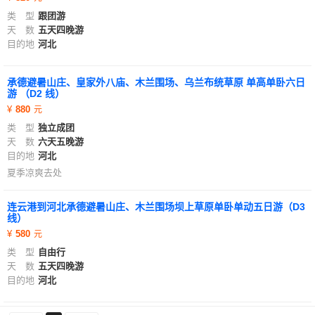
类 型
跟团游
天 数
五天四晚游
目的地
河北
承德避暑山庄、皇家外八庙、木兰围场、乌兰布统草原 单高单卧六日
游 （D2 线）
880
类 型
独立成团
天 数
六天五晚游
目的地
河北
夏季凉爽去处
连云港到河北承德避暑山庄、木兰围场坝上草原单卧单动五日游（D3
线）
580
类 型
自由行
天 数
五天四晚游
目的地
河北