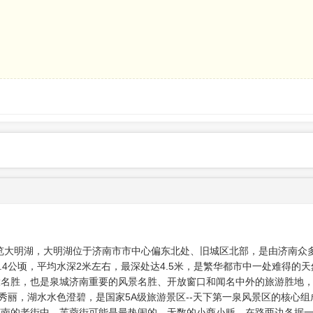
览大明湖，大明湖位于济南市市中心偏东北处、旧城区北部，是由济南众
3.4公顷，平均水深2米左右，最深处达4.5米，是繁华都市中一处难得的天
大名胜，也是泉城济南重要的风景名胜、开放窗口和闻名中外的旅游胜地
秀丽，湖水水色澄碧，是国家5A级旅游景区--天下第一泉风景区的核心组
济南的老街中，芙蓉街可能是最热闹的。无数的小商小贩，在路两边各据