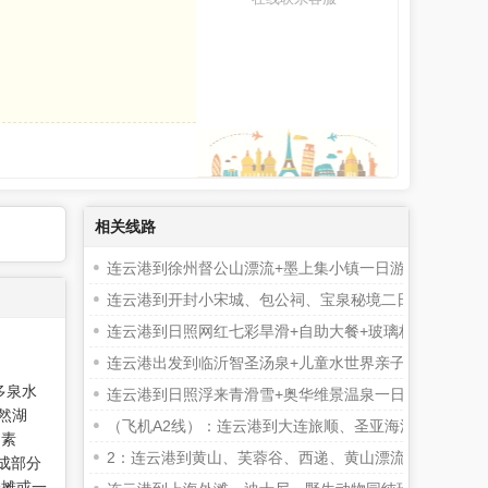
相关线路
连云港到徐州督公山漂流+墨上集小镇一日游
连云港到开封小宋城、包公祠、宝泉秘境二日游
连云港到日照网红七彩旱滑+自助大餐+玻璃栈道+玻璃滑
连云港出发到临沂智圣汤泉+儿童水世界亲子一日游
多泉水
连云港到日照浮来青滑雪+奥华维景温泉一日游
然湖
（飞机A2线）：连云港到大连旅顺、圣亚海洋世界、金石
，素
2：连云港到黄山、芙蓉谷、西递、黄山漂流、西海穿越
成部分
一摊或一