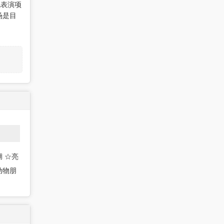
色表演项
场是目
 ☆亮
动物朋