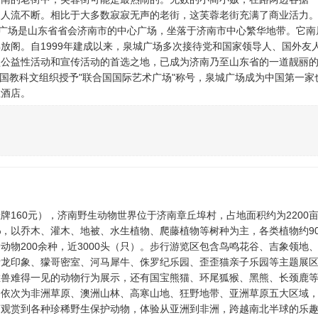
天人流不断。相比于大多数寂寂无声的老街，这芙蓉老街充满了商业活力
城广场是山东省省会济南市的中心广场，坐落于济南市中心繁华地带。它南
放阁。自1999年建成以来，泉城广场多次接待党和国家领导人、国外友
型公益性活动和宣传活动的首选之地，已成为济南乃至山东省的一道靓丽
合国教科文组织授予"联合国国际艺术广场"称号，泉城广场成为中国第一家
住酒店。
牌160元），济南野生动物世界位于济南章丘埠村，占地面积约为2200
%，以乔木、灌木、地被、水生植物、爬藤植物等树种为主，各类植物约9
动物200余种，近3000头（只）。步行游览区包含鸟鸣花谷、吉象领地
青龙印象、獴哥密室、河马犀牛、侏罗纪乐园、歪歪猫亲子乐园等主题展
猛兽难得一见的动物行为展示，还有国宝熊猫、环尾狐猴、黑熊、长颈鹿
，依次为非洲草原、澳洲山林、高寒山地、狂野地带、亚洲草原五大区域
离观赏到各种珍稀野生保护动物，体验从亚洲到非洲，跨越南北半球的乐