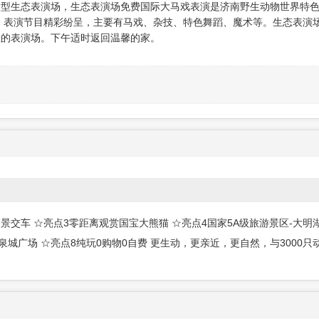
大型生态表演场，生态表演场免费国际大马戏表演是济南野生动物世界特
看，表演节目精彩纷呈，主要有马戏、杂技、特色舞蹈、魔术等。生态表演
佳的表演场。下午适时返回温馨的家。
景交车 ☆亮点3零距离观赏国宝大熊猫 ☆亮点4国家5A级旅游景区-大明湖
泉城广场 ☆亮点8纯玩0购物0自费 更生动，更亲近，更自然，与3000只