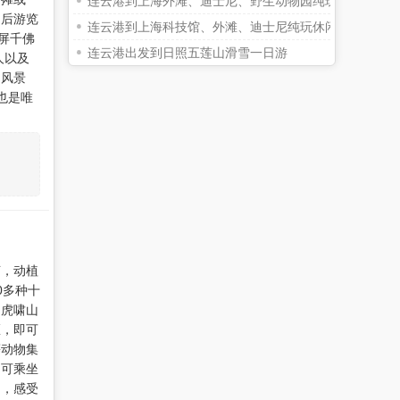
连云港到上海外滩、迪士尼、野生动物园纯玩三日游
。后游览
连云港到上海科技馆、外滩、迪士尼纯玩休闲三日游
屏千佛
连云港出发到日照五莲山滑雪一日游
人以及
的风景
也是唯
亩，动植
0多种十
、虎啸山
区，即可
等动物集
，可乘坐
趣，感受