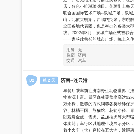
店，各色小吃琳琅满目。芙蓉街上每
联合国国际艺术广场--泉城广场，泉
山，北依大明湖，西临趵突泉，东眺解
全国各地代表团，也是举办的各类大
线。2002年8月，泉城广场正式被联
一一家获此荣誉的城市广场。晚上入
用餐
无
住宿
济南
交通
汽车
济南--连云港
D2
第 2 天
早餐后乘车前往济南野生动物世界（挂
物资源丰富。景区森林覆盖率高达92
万余株，散养的方式饲养各类珍稀保护
谷、林梢王国、熊猫馆、花豹小径、
以观赏金虎、雪虎、孟加拉虎等大型
体卖萌；车行区以地理生境展示分区
着小火车（含）穿梭在五大洲，近距