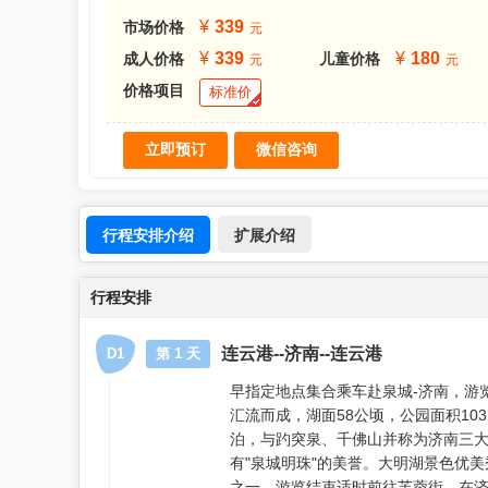
339
市场价格
339
180
成人价格
儿童价格
价格项目
标准价
行程安排介绍
扩展介绍
行程安排
连云港--济南--连云港
D1
第 1 天
早指定地点集合乘车赴泉城-济南，游
汇流而成，湖面58公顷，公园面积10
泊，与趵突泉、千佛山并称为济南三
有"泉城明珠"的美誉。大明湖景色优美
之一。游览结束适时前往芙蓉街，在