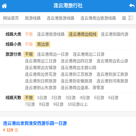
连云港旅行社
网站首页
旅游线路
连云港旅游线路
连云港周边旅游线路
国内旅
线路大类
不限
连云港旅游线路
连云港周边短线
连云港到国内游
线路小类
不限
周边游
旅游分类
不限
连云港周边一日游
连云港周边二日游
连云港周边三日游
连云港周边四日游
连云港周边名山游
连云港周边古镇游
连云港周边主题公园
连云港周边赏花游
连云港到江苏旅游
连云港到浙江旅游
连云港到日照旅游
连云港到安徽旅游
连云港到河南旅游
连云港到山东旅游
连云港周边温泉、滑雪游
线路天数
不限
1日游
2日游
3日游
4日游
5日游
6日游
7日游
8日游
9日游
10日游以上
连云港出发到淮安西游乐园一日游
119