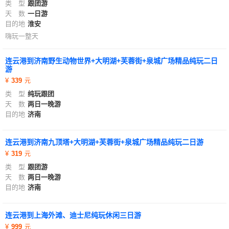
类 型
跟团游
天 数
一日游
目的地
淮安
嗨玩一整天
连云港到济南野生动物世界+大明湖+芙蓉街+泉城广场精品纯玩二日
游
339
类 型
纯玩跟团
天 数
两日一晚游
目的地
济南
连云港到济南九顶塔+大明湖+芙蓉街+泉城广场精品纯玩二日游
319
类 型
跟团游
天 数
两日一晚游
目的地
济南
连云港到上海外滩、迪士尼纯玩休闲三日游
999