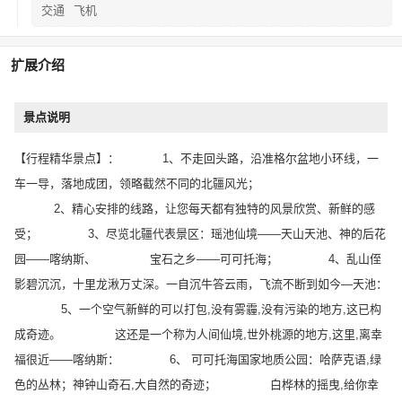
交通
飞机
扩展介绍
景点说明
【行程精华景点】： 1、不走回头路，沿准格尔盆地小环线，一
车一导，落地成团，领略截然不同的北疆风光；
2、精心安排的线路，让您每天都有独特的风景欣赏、新鲜的感
受； 3、尽览北疆代表景区：瑶池仙境——天山天池、神的后花
园——喀纳斯、 宝石之乡——可可托海； 4、乱山侄
影碧沉沉，十里龙湫万丈深。一自沉牛答云雨，飞流不断到如今—天池：
5、一个空气新鲜的可以打包,没有雾霾,没有污染的地方,这已构
成奇迹。 这还是一个称为人间仙境,世外桃源的地方,这里,离幸
福很近——喀纳斯： 6、 可可托海国家地质公园：哈萨克语,绿
色的丛林；神钟山奇石,大自然的奇迹； 白桦林的摇曳,给你幸