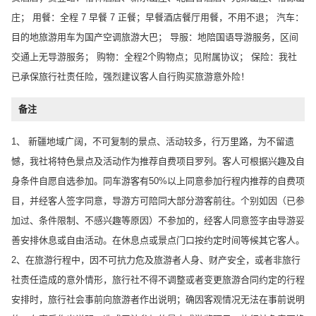
庄； 用餐：全程 7 早餐 7 正餐；早餐酒店餐厅用餐，不用不退； 汽车：
目的地旅游用车为国产空调旅游大巴； 导服：地陪国语导游服务，区间
交通上无导游服务； 购物：全程2个购物点；见附属协议； 保险：我社
已承保旅行社责任险，强烈建议客人自行购买旅游意外险！
备注
1、 新疆地域广阔，不可复制的景点、活动较多，行万里路，为不留遗
憾，我社将特色景点及活动作为推荐自费项目罗列。客人可根据兴趣及自
身条件自愿自选参加。同车游客有50%以上同意参加行程内推荐的自费项
目，并经客人签字同意，导游方可陪同大部分游客前往。个别如因（已参
加过、条件限制、不感兴趣等原因）不参加的，经客人同意签字由导游妥
善安排休息或自由活动。在休息点或景点门口按约定时间等候其它客人。
2、在旅游行程中，因不可抗力危及旅游者人身、财产安全，或者非旅行
社责任造成的意外情形，旅行社不得不调整或者变更旅游合同约定的行程
安排时，旅行社会事前向旅游者作出说明；确因客观情况无法在事前说明