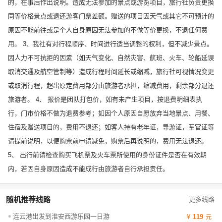
的，在事后作出说明。造成无法参加的景点或游览项目，旅行社负责更换
同等价格景点或退还游客门票差额。赠送的项目因天气或其它不可预计的
原因不能前往或是个人自身原因无法参加的不做等价更换，不退任何费
用。 3、我社有对行程顺序、时间进行适当调整的权利，但不减少景点。
因人力不可抗拒的因素（如天气变化、自然灾害、航班、火车、轮船延误
取消交通及航空管制等）造成行程时间延长或缩减，旅行社可视情况变更
或取消行程，超出原定费用部分由旅游者承担，缩减费用，剩余部分退还
旅游者。 4、 报价是团队打包价，如有未产生项目，按退费明细表执
行，门市价格不做为退费参考；如因个人原因自愿放弃当地景点、用餐、
住宿及赠送项目的，费用不退还；如客人持有老年证，导游证，军官证等
请提前说明，以便购票前申请减免，购票后再说明的，费用无法退还。
5、 出行前请检查购买飞机票及火车票所使用的身份证件是否在有效期
内，若因自身原因造成不能成行由旅游者自行承担责任。
随机推荐线路
更多线路
连云港出发到淮安西游乐园一日游
119