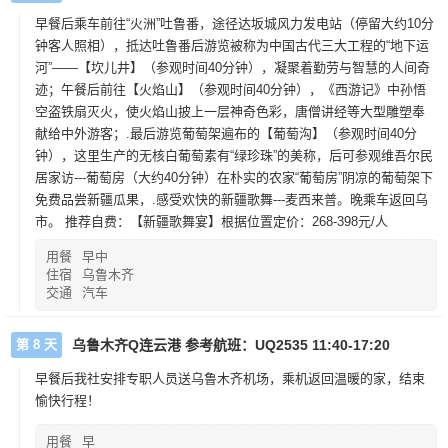
早餐后乘车前往“火洲”吐鲁番，途径达坂城风力发电站（停留大约10分
钟客人照相），抵达吐鲁番后游览被称为中国古代三大工程的“地下运
河”——【坎儿井】（参观时间40分钟），凝聚着勤劳与智慧的人间奇
迹；午餐后前往【火焰山】（参观时间40分钟），《西游记》中孙悟
空盗铁扇灭火，使火焰山披上一层神奇色彩，唐僧讲经等大型雕塑奉
献给中外游客；.最后游览葡萄架遍布的【葡萄沟】（参观时间40分
钟），这里生产的无核白葡萄素有“绿珍珠”的美称，后可参观维吾尔民
居家访---葡萄房（大约40分钟）在朴实的农家“葡萄房”阴凉的葡萄架下
免费品尝新疆瓜果，.感受欢快的新疆歌舞---麦西来普。晚乘车返回乌
市。 推荐自费：【新疆歌舞宴】根据位置定价：268-398元/人
用餐
早中
住宿
乌鲁木齐
交通
汽车
第 8 天
乌鲁木齐Q连云港 参考航班：UQ2535 11:40-17:20
早餐后我社安排专职人员送乌鲁木齐机场，乘机返回温暖的家，结束
愉快行程！
用餐
早