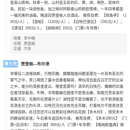
是高山密林。秋季一到，山村是五彩的红、黄、绿、褐色，层林尽
染，犹如一块调色板，加之映衬阿勒泰山的皑皑雪峰，一年四季都是
一幅完美的油画。晚返回贾登峪入住酒店。 推荐自费：【观鱼亭】（1
20元/人）；【游船】（120元/人）；【白哈巴景区】（291元/人）；
【漂流】200元/人；【胡杨林】150元（门票+车导费）
用餐
早中晚
住宿
贾登峪
交通
汽车
第 5 天
贾登峪—布尔津
早餐后二进喀纳斯，万物苏醒，朦朦胧胧间都笼罩在一片若有若无的
雾气之中，草儿喝饱了露水低垂着脑袋，神仙湾充盈在白茫茫的云朵
之中，能分的清那里是云，哪里是雾吗？清早的白哈巴，慵懒的炊烟
在屋顶冒着泡，牛啊，羊啊都蜷在圈里不愿意出栅，狗尾巴草呆呆的
看着天空，无聊的在想着什么？湖怪是不是也睡着了，也不管游艇是
否游走在它的头顶，白哈巴河也没有完全苏醒，打着哈欠不愿意改变
碧绿容颜。此日您还可以自费前往神的后花园【禾木村】，感受禾木
的静谧和安逸；午后乘车返回布尔津。 推荐自费：【禾木280元】（门
票+区间车）【白沙湖】300元/人（门票+车导费）【喀纳斯盛典】根