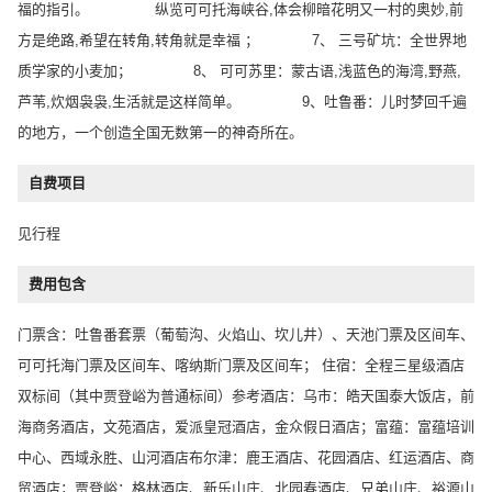
福的指引。 纵览可可托海峡谷,体会柳暗花明又一村的奥妙,前
方是绝路,希望在转角,转角就是幸福 ； 7、 三号矿坑：全世界地
质学家的小麦加； 8、 可可苏里：蒙古语,浅蓝色的海湾,野燕,
芦苇,炊烟袅袅,生活就是这样简单。 9、吐鲁番：儿时梦回千遍
的地方，一个创造全国无数第一的神奇所在。
自费项目
见行程
费用包含
门票含：吐鲁番套票（葡萄沟、火焰山、坎儿井）、天池门票及区间车、
可可托海门票及区间车、喀纳斯门票及区间车； 住宿：全程三星级酒店
双标间（其中贾登峪为普通标间）参考酒店：乌市：皓天国泰大饭店，前
海商务酒店，文苑酒店，爱派皇冠酒店，金众假日酒店；富蕴：富蕴培训
中心、西域永胜、山河酒店布尔津：鹿王酒店、花园酒店、红运酒店、商
贸酒店；贾登峪：格林酒店、新乐山庄、北园春酒店、兄弟山庄、裕源山