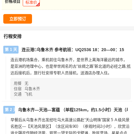
价格项目
标准价
立即预订
行程安排
第 1 天
连云港乌鲁木齐 参考航班：UQ2536 18：20—00：15
连云港机场集合，乘机前往乌鲁木齐，是世界上离海洋最远的城市，
是亚洲的地理中心，也是举世闻名的古“丝绸之路”新北道的必经之路;抵
达后接机后，旅行社安排专职人员接机，送酒店办理入住。
用餐
无
住宿
乌鲁木齐
交通
飞机
第 2 天
乌鲁木齐—天池—富蕴 （单程125km，约1.5小时）天池（单程
早餐后从乌鲁木齐出发经吐乌大高速公路赴“天山明珠”国家５Ａ级风景
名胜区—【天池风景区】（含区间车90）（参观时间2小时），欣赏沿
途北疆农作物经济带，观赏一望无际的戈壁滩，牧民草场，星星点点