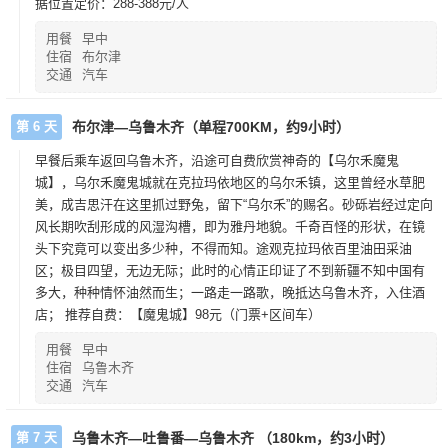
据位置定价：288-388元/人
用餐
早中
住宿
布尔津
交通
汽车
第 6 天
布尔津—乌鲁木齐（单程700KM，约9小时）
早餐后乘车返回乌鲁木齐，沿途可自费欣赏神奇的【乌尔禾魔鬼
城】，乌尔禾魔鬼城就在克拉玛依地区的乌尔禾镇，这里曾经水草肥
美，成吉思汗在这里抓过野兔，留下“乌尔禾”的赐名。砂砾岩经过定向
风长期吹刮形成的风湿沟槽，即为雅丹地貌。千奇百怪的形状，在镜
头下究竟可以变出多少种，不得而知。途观克拉玛依百里油田采油
区；极目四望，无边无际；此时的心情正印证了不到新疆不知中国有
多大，种种情怀油然而生；一路走一路歌，晚抵达乌鲁木齐，入住酒
店； 推荐自费：【魔鬼城】98元（门票+区间车）
用餐
早中
住宿
乌鲁木齐
交通
汽车
第 7 天
乌鲁木齐—吐鲁番—乌鲁木齐 （180km，约3小时）