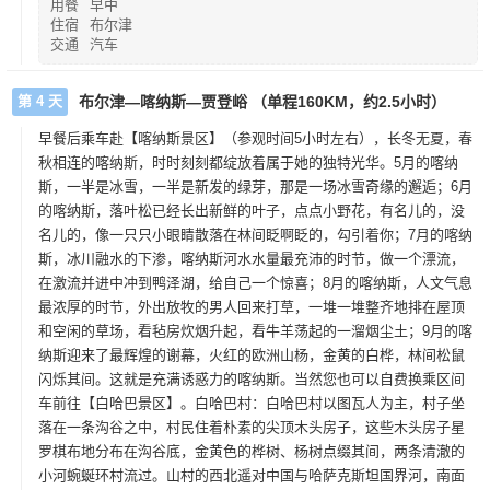
用餐
早中
住宿
布尔津
交通
汽车
第 4 天
布尔津—喀纳斯—贾登峪 （单程160KM，约2.5小时）
早餐后乘车赴【喀纳斯景区】（参观时间5小时左右），长冬无夏，春
秋相连的喀纳斯，时时刻刻都绽放着属于她的独特光华。5月的喀纳
斯，一半是冰雪，一半是新发的绿芽，那是一场冰雪奇缘的邂逅；6月
的喀纳斯，落叶松已经长出新鲜的叶子，点点小野花，有名儿的，没
名儿的，像一只只小眼睛散落在林间眨啊眨的，勾引着你；7月的喀纳
斯，冰川融水的下渗，喀纳斯河水水量最充沛的时节，做一个漂流，
在激流并进中冲到鸭泽湖，给自己一个惊喜；8月的喀纳斯，人文气息
最浓厚的时节，外出放牧的男人回来打草，一堆一堆整齐地排在屋顶
和空闲的草场，看毡房炊烟升起，看牛羊荡起的一溜烟尘土；9月的喀
纳斯迎来了最辉煌的谢幕，火红的欧洲山杨，金黄的白桦，林间松鼠
闪烁其间。这就是充满诱惑力的喀纳斯。当然您也可以自费换乘区间
车前往【白哈巴景区】。白哈巴村：白哈巴村以图瓦人为主，村子坐
落在一条沟谷之中，村民住着朴素的尖顶木头房子，这些木头房子星
罗棋布地分布在沟谷底，金黄色的桦树、杨树点缀其间，两条清澈的
小河蜿蜒环村流过。山村的西北遥对中国与哈萨克斯坦国界河，南面