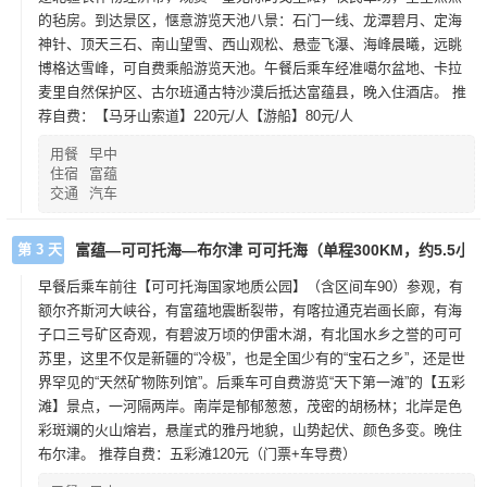
的毡房。到达景区，惬意游览天池八景：石门一线、龙潭碧月、定海
神针、顶天三石、南山望雪、西山观松、悬壶飞瀑、海峰晨曦，远眺
博格达雪峰，可自费乘船游览天池。午餐后乘车经准噶尔盆地、卡拉
麦里自然保护区、古尔班通古特沙漠后抵达富蕴县，晚入住酒店。 推
荐自费：【马牙山索道】220元/人【游船】80元/人
用餐
早中
住宿
富蕴
交通
汽车
第 3 天
富蕴—可可托海—布尔津 可可托海（单程300KM，约5.5小
早餐后乘车前往【可可托海国家地质公园】（含区间车90）参观，有
额尔齐斯河大峡谷，有富蕴地震断裂带，有喀拉通克岩画长廊，有海
子口三号矿区奇观，有碧波万顷的伊雷木湖，有北国水乡之誉的可可
苏里，这里不仅是新疆的“冷极”，也是全国少有的“宝石之乡”，还是世
界罕见的“天然矿物陈列馆”。后乘车可自费游览“天下第一滩”的【五彩
滩】景点，一河隔两岸。南岸是郁郁葱葱，茂密的胡杨林；北岸是色
彩斑斓的火山熔岩，悬崖式的雅丹地貌，山势起伏、颜色多变。晚住
布尔津。 推荐自费：五彩滩120元（门票+车导费）