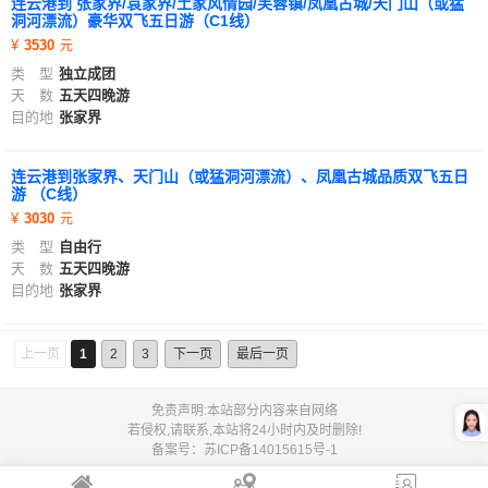
连云港到 张家界/袁家界/土家风情园/芙蓉镇/凤凰古城/天门山（或猛
洞河漂流）豪华双飞五日游（C1线）
3530
类 型
独立成团
天 数
五天四晚游
目的地
张家界
连云港到张家界、天门山（或猛洞河漂流）、凤凰古城品质双飞五日
游 （C线）
3030
类 型
自由行
天 数
五天四晚游
目的地
张家界
上一页
1
2
3
下一页
最后一页
免责声明:本站部分内容来自网络
若侵权,请联系,本站将24小时内及时删除!
备案号：
苏ICP备14015615号-1