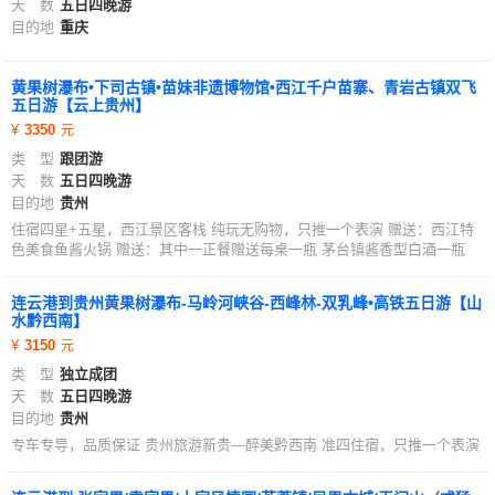
天 数
五日四晚游
目的地
重庆
黄果树瀑布•下司古镇•苗妹非遗博物馆•西江千户苗寨、青岩古镇双飞
五日游【云上贵州】
3350
类 型
跟团游
天 数
五日四晚游
目的地
贵州
住宿四星+五星，西江景区客栈 纯玩无购物，只推一个表演 赠送：西江特
色美食鱼酱火锅 赠送：其中一正餐赠送每桌一瓶 茅台镇酱香型白酒一瓶
连云港到贵州黄果树瀑布-马岭河峡谷-西峰林-双乳峰•高铁五日游【山
水黔西南】
3150
类 型
独立成团
天 数
五日四晚游
目的地
贵州
专车专导，品质保证 贵州旅游新贵—醉美黔西南 准四住宿，只推一个表演