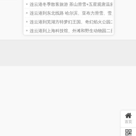
连云港冬季散客旅游 茶山滑雪+五星观唐温泉二日游
连云港到东北线路 哈尔滨、亚布力滑雪、雪乡农家乐双
连云港到芜湖方特梦幻王国、奇幻焰火公园二日游（赠送
连云港到上海科技馆、外滩和野生动物园二日游
首页