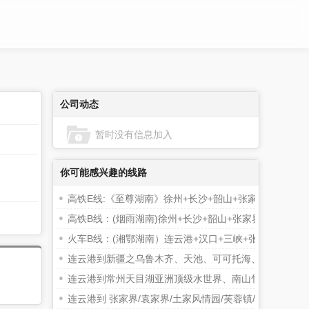
公司动态
暂时没有信息加入
你可能感兴趣的线路
高铁E线:《至尊湖南》徐州+长沙+韶山+张家界+天门山
高铁B线：(烟雨湖南)徐州+长沙+韶山+张家界+黄龙洞
火车B线：(湘鄂湖南）连云港+汉口+三峡+张家界+天门
连云港到新疆之乌鲁木齐、天池、可可托海、喀纳斯、吐
连云港到常州天目湖亚洲顶级水世界、南山竹海二日游
连云港到 张家界/袁家界/土家风情园/芙蓉镇/凤凰古城