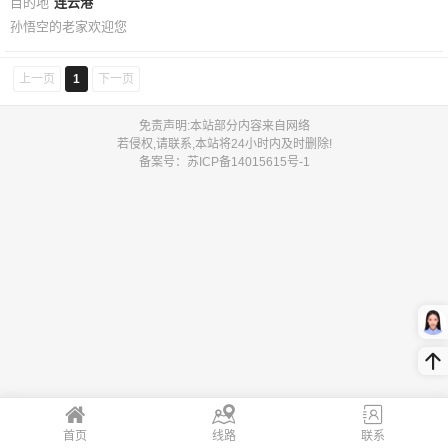
目的地
连云港
孙悟空的老家欢迎您
上一页
1
下一页
免责声明:本站部分内容来自网络
若侵权,请联系,本站将24小时内及时删除!
备案号：
苏ICP备14015615号-1
首页
线路
联系