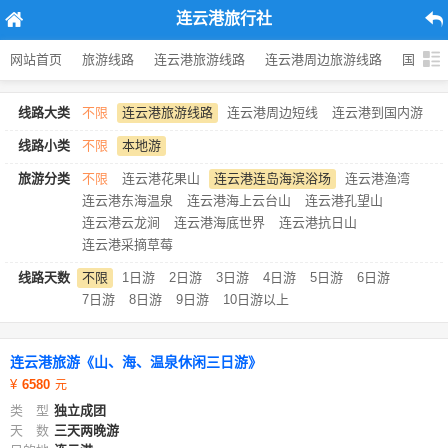
连云港旅行社
网站首页
旅游线路
连云港旅游线路
连云港周边旅游线路
国内旅
线路大类
不限
连云港旅游线路
连云港周边短线
连云港到国内游
线路小类
不限
本地游
旅游分类
不限
连云港花果山
连云港连岛海滨浴场
连云港渔湾
连云港东海温泉
连云港海上云台山
连云港孔望山
连云港云龙涧
连云港海底世界
连云港抗日山
连云港采摘草莓
线路天数
不限
1日游
2日游
3日游
4日游
5日游
6日游
7日游
8日游
9日游
10日游以上
连云港旅游《山、海、温泉休闲三日游》
6580
类 型
独立成团
天 数
三天两晚游