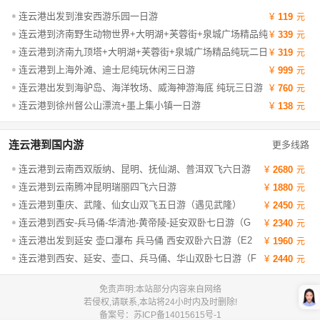
连云港出发到淮安西游乐园一日游
119
连云港到济南野生动物世界+大明湖+芙蓉街+泉城广场精品纯
339
玩二日游
连云港到济南九顶塔+大明湖+芙蓉街+泉城广场精品纯玩二日
319
游
连云港到上海外滩、迪士尼纯玩休闲三日游
999
连云港出发到海驴岛、海洋牧场、威海神游海底 纯玩三日游
760
连云港到徐州督公山漂流+墨上集小镇一日游
138
连云港到国内游
更多线路
连云港到云南西双版纳、昆明、抚仙湖、普洱双飞六日游
2680
连云港到云南腾冲昆明瑞丽四飞六日游
1880
连云港到重庆、武隆、仙女山双飞五日游（遇见武隆）
2450
连云港到西安-兵马俑-华清池-黄帝陵-延安双卧七日游（G
2340
线）
连云港出发到延安 壶口瀑布 兵马俑 西安双卧六日游（E2
1960
线）
连云港到西安、延安、壶口、兵马俑、华山双卧七日游（F
2440
线）
免责声明:本站部分内容来自网络
若侵权,请联系,本站将24小时内及时删除!
备案号：
苏ICP备14015615号-1